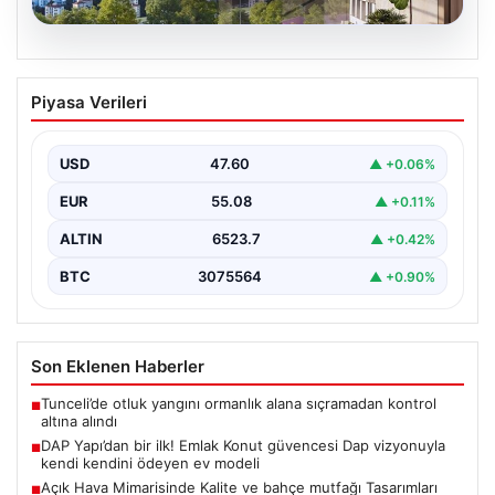
04.08.2026
DAP Yapı’dan bir ilk! Emlak Konut
Piyasa Verileri
güvencesi Dap vizyonuyla kendi
kendini ödeyen ev modeli
USD
47.60
▲ +0.06%
EUR
55.08
▲ +0.11%
ALTIN
6523.7
▲ +0.42%
BTC
3075564
▲ +0.90%
Son Eklenen Haberler
Tunceli’de otluk yangını ormanlık alana sıçramadan kontrol
■
altına alındı
DAP Yapı’dan bir ilk! Emlak Konut güvencesi Dap vizyonuyla
■
kendi kendini ödeyen ev modeli
Açık Hava Mimarisinde Kalite ve bahçe mutfağı Tasarımları
■