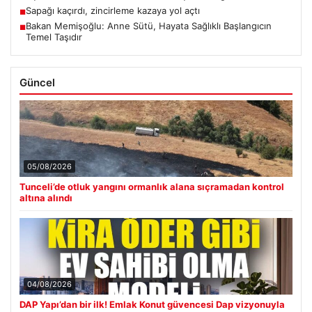
Sapağı kaçırdı, zincirleme kazaya yol açtı
■
Bakan Memişoğlu: Anne Sütü, Hayata Sağlıklı Başlangıcın
■
Temel Taşıdır
Güncel
05/08/2026
Tunceli’de otluk yangını ormanlık alana sıçramadan kontrol
altına alındı
04/08/2026
DAP Yapı’dan bir ilk! Emlak Konut güvencesi Dap vizyonuyla