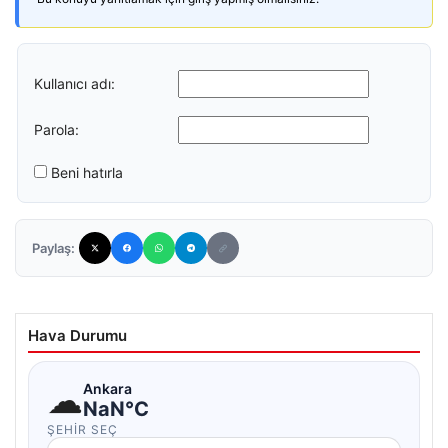
Kullanıcı adı:
Parola:
Beni hatırla
Paylaş:
Hava Durumu
☁
Ankara
NaN°C
ŞEHIR SEÇ