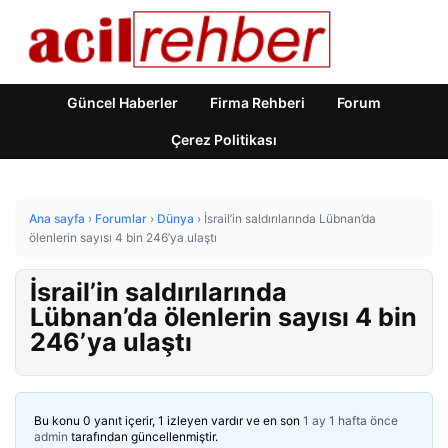
Güncel Haberler
Firma Rehberi
Forum
Çerez Politikası
Ana sayfa
›
Forumlar
›
Dünya
›
İsrail’in saldırılarında Lübnan’da
ölenlerin sayısı 4 bin 246’ya ulaştı
İsrail’in saldırılarında
Lübnan’da ölenlerin sayısı 4 bin
246’ya ulaştı
Bu konu 0 yanıt içerir, 1 izleyen vardır ve en son
1 ay 1 hafta önce
admin
tarafından güncellenmiştir.