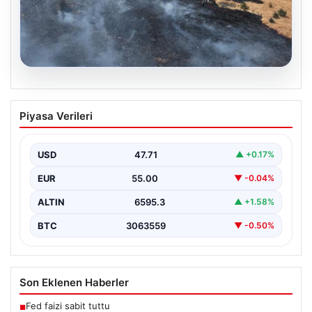
05.08.2026
Tunceli’de otluk yangını ormanlık alana
Piyasa Verileri
sıçramadan kontrol altına alındı
Tunceli'nin Yolkonak, Beydamı ve Karyemez köyleri
arasında bulunan otlaklık bölgede henüz
USD
47.71
▲ +0.17%
belirlenemeyen bir nedenle…
EUR
55.00
▼ -0.04%
ALTIN
6595.3
▲ +1.58%
BTC
3063559
▼ -0.50%
Son Eklenen Haberler
Fed faizi sabit tuttu
■