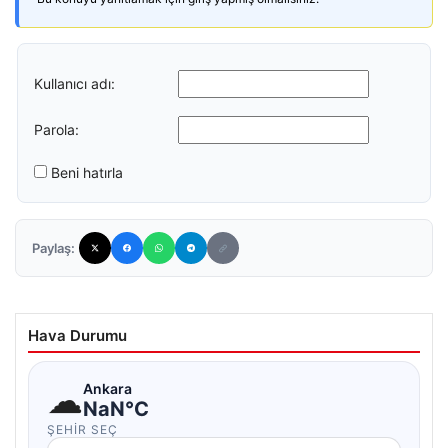
Kullanıcı adı:
Parola:
Beni hatırla
Paylaş:
Hava Durumu
☁
Ankara
NaN°C
ŞEHIR SEÇ