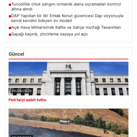
Tunceli’de otluk yangını ormanlık alana sıçramadan kontrol
■
altına alındı
DAP Yapı’dan bir ilk! Emlak Konut güvencesi Dap vizyonuyla
■
kendi kendini ödeyen ev modeli
Açık Hava Mimarisinde Kalite ve bahçe mutfağı Tasarımları
■
Sapağı kaçırdı, zincirleme kazaya yol açtı
■
Güncel
06/08/2026
Fed faizi sabit tuttu