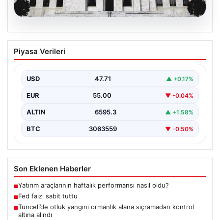
06.08.2026
Fed faizi sabit tuttu
Piyasa Verileri
USD
47.71
▲ +0.17%
EUR
55.00
▼ -0.04%
ALTIN
6595.3
▲ +1.58%
BTC
3063559
▼ -0.50%
Son Eklenen Haberler
Yatırım araçlarının haftalık performansı nasıl oldu?
■
Fed faizi sabit tuttu
■
Tunceli’de otluk yangını ormanlık alana sıçramadan kontrol
■
altına alındı