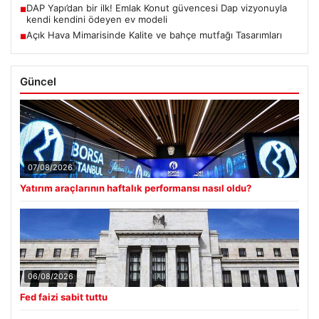
DAP Yapı’dan bir ilk! Emlak Konut güvencesi Dap vizyonuyla
■
kendi kendini ödeyen ev modeli
Açık Hava Mimarisinde Kalite ve bahçe mutfağı Tasarımları
■
Güncel
07/08/2026
Yatırım araçlarının haftalık performansı nasıl oldu?
06/08/2026
Fed faizi sabit tuttu