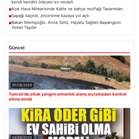
kendi kendini ödeyen ev modeli
Açık Hava Mimarisinde Kalite ve bahçe mutfağı Tasarımları
■
Sapağı kaçırdı, zincirleme kazaya yol açtı
■
Bakan Memişoğlu: Anne Sütü, Hayata Sağlıklı Başlangıcın
■
Temel Taşıdır
Güncel
05/08/2026
Tunceli’de otluk yangını ormanlık alana sıçramadan kontrol
altına alındı
04/08/2026