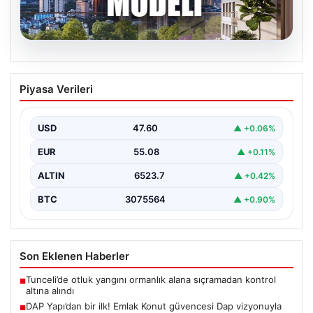
04.08.2026
DAP Yapı’dan bir ilk! Emlak Konut
Piyasa Verileri
güvencesi Dap vizyonuyla kendi
kendini ödeyen ev modeli
USD
47.60
▲ +0.06%
EUR
55.08
▲ +0.11%
ALTIN
6523.7
▲ +0.42%
BTC
3075564
▲ +0.90%
Son Eklenen Haberler
Tunceli’de otluk yangını ormanlık alana sıçramadan kontrol
■
altına alındı
DAP Yapı’dan bir ilk! Emlak Konut güvencesi Dap vizyonuyla
■