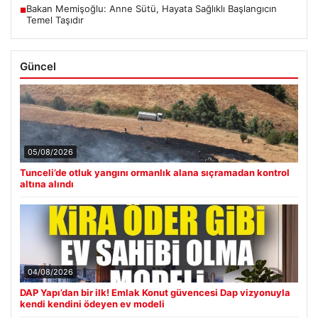
Bakan Memişoğlu: Anne Sütü, Hayata Sağlıklı Başlangıcın
■
Temel Taşıdır
Güncel
05/08/2026
Tunceli’de otluk yangını ormanlık alana sıçramadan kontrol
altına alındı
04/08/2026
DAP Yapı’dan bir ilk! Emlak Konut güvencesi Dap vizyonuyla
kendi kendini ödeyen ev modeli