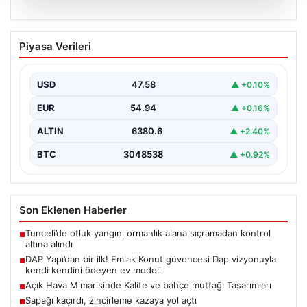
04.08.2026
DAP Yapı’dan bir ilk! Emlak Konut
Piyasa Verileri
güvencesi Dap vizyonuyla kendi
kendini ödeyen ev modeli
USD
47.58
▲ +0.10%
EUR
54.94
▲ +0.16%
ALTIN
6380.6
▲ +2.40%
BTC
3048538
▲ +0.92%
Son Eklenen Haberler
Tunceli’de otluk yangını ormanlık alana sıçramadan kontrol
■
altına alındı
DAP Yapı’dan bir ilk! Emlak Konut güvencesi Dap vizyonuyla
■
kendi kendini ödeyen ev modeli
Açık Hava Mimarisinde Kalite ve bahçe mutfağı Tasarımları
■
Sapağı kaçırdı, zincirleme kazaya yol açtı
■