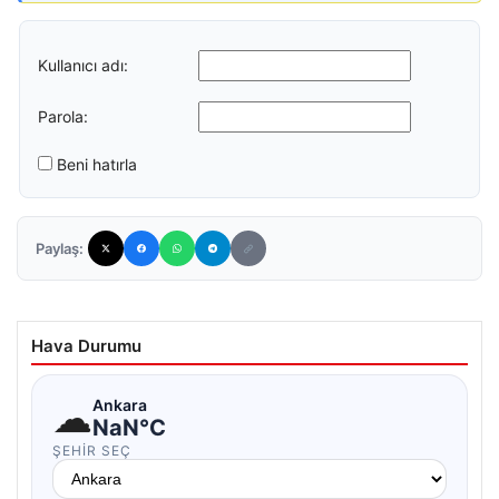
Kullanıcı adı:
Parola:
Beni hatırla
Paylaş:
Hava Durumu
☁
Ankara
NaN°C
ŞEHIR SEÇ