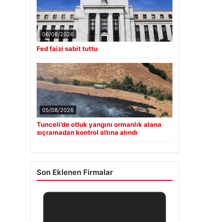
06/08/2026
Fed faizi sabit tuttu
05/08/2026
Tunceli’de otluk yangını ormanlık alana
sıçramadan kontrol altına alındı
Son Eklenen Firmalar