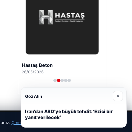
Hastaş Beton
26/05/2026
×
Göz Atın
İran’dan ABD’ye büyük tehdit: ‘Ezici bir
yanıt verilecek’
ıyoruz.
Çerez Politikamız
Reddet
Kabul Et