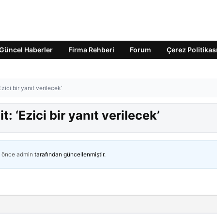
Güncel Haberler
Firma Rehberi
Forum
Çerez Politikas
zici bir yanıt verilecek’
 ‘Ezici bir yanıt verilecek’
n önce
admin
tarafından güncellenmiştir.