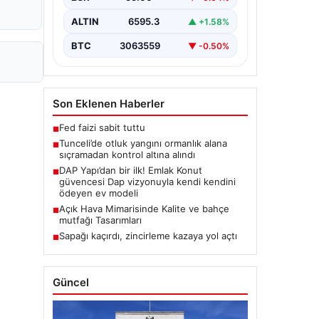
Karyemez köyleri arasında bulunan
otlaklık bölgede henüz
ALTIN
6595.3
▲ +1.58%
belirlenemeyen bir nedenle…
BTC
3063559
▼ -0.50%
Son Eklenen Haberler
Fed faizi sabit tuttu
■
Tunceli’de otluk yangını ormanlık alana
■
sıçramadan kontrol altına alındı
DAP Yapı’dan bir ilk! Emlak Konut
■
güvencesi Dap vizyonuyla kendi kendini
ödeyen ev modeli
Açık Hava Mimarisinde Kalite ve bahçe
■
mutfağı Tasarımları
Sapağı kaçırdı, zincirleme kazaya yol açtı
■
Güncel