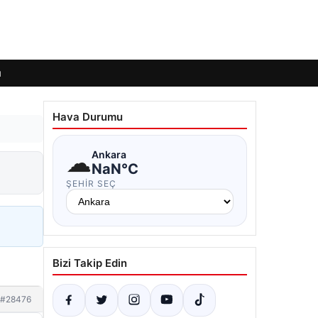
ı
Hava Durumu
☁
Ankara
NaN°C
ŞEHIR SEÇ
Bizi Takip Edin
#28476