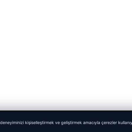
 deneyiminizi kişiselleştirmek ve geliştirmek amacıyla çerezler kullan
Tercüme Bürosu
|
Malta Dil Okulu
|
lemagrup.com.tr