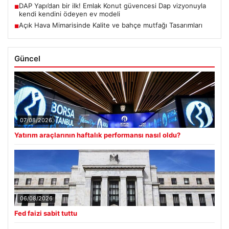
DAP Yapı’dan bir ilk! Emlak Konut güvencesi Dap vizyonuyla
■
kendi kendini ödeyen ev modeli
Açık Hava Mimarisinde Kalite ve bahçe mutfağı Tasarımları
■
Güncel
07/08/2026
Yatırım araçlarının haftalık performansı nasıl oldu?
06/08/2026
Fed faizi sabit tuttu