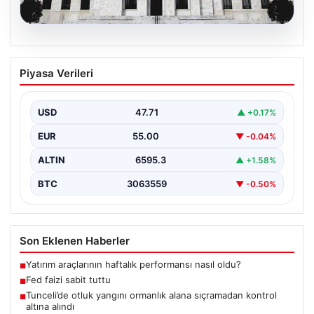
06.08.2026
Fed faizi sabit tuttu
Piyasa Verileri
USD
47.71
▲ +0.17%
EUR
55.00
▼ -0.04%
ALTIN
6595.3
▲ +1.58%
BTC
3063559
▼ -0.50%
Son Eklenen Haberler
Yatırım araçlarının haftalık performansı nasıl oldu?
■
Fed faizi sabit tuttu
■
Tunceli’de otluk yangını ormanlık alana sıçramadan kontrol
■
altına alındı