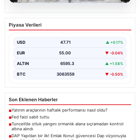
06.08.2026
Fed faizi sabit tuttu
Piyasa Verileri
USD
47.71
▲ +0.17%
EUR
55.00
▼ -0.04%
ALTIN
6595.3
▲ +1.58%
BTC
3063559
▼ -0.50%
Son Eklenen Haberler
Yatırım araçlarının haftalık performansı nasıl oldu?
■
Fed faizi sabit tuttu
■
Tunceli’de otluk yangını ormanlık alana sıçramadan kontrol
■
altına alındı
DAP Yapı’dan bir ilk! Emlak Konut güvencesi Dap vizyonuyla
■