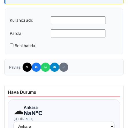
Kullanıcı adı:
Parola:
Beni hatırla
Paylaş:
Hava Durumu
☁
Ankara
NaN°C
ŞEHIR SEÇ