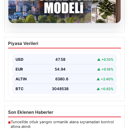
04.08.2026
DAP Yapı’dan bir ilk! Emlak Konut
Piyasa Verileri
güvencesi Dap vizyonuyla kendi
kendini ödeyen ev modeli
USD
47.58
▲ +0.10%
EUR
54.94
▲ +0.16%
ALTIN
6380.6
▲ +2.40%
BTC
3048538
▲ +0.92%
Son Eklenen Haberler
Tunceli’de otluk yangını ormanlık alana sıçramadan kontrol
■
altına alındı