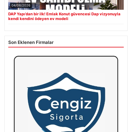
04/08/2026
DAP Yapı’dan bir ilk! Emlak Konut güvencesi Dap vizyonuyla
kendi kendini ödeyen ev modeli
Son Eklenen Firmalar