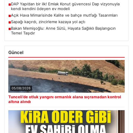
DAP Yapı’dan bir ilk! Emlak Konut güvencesi Dap vizyonuyla
■
kendi kendini ödeyen ev modeli
Açık Hava Mimarisinde Kalite ve bahçe mutfağı Tasarımları
■
Sapağı kaçırdı, zincirleme kazaya yol açtı
■
Bakan Memişoğlu: Anne Sütü, Hayata Sağlıklı Başlangıcın
■
Temel Taşıdır
Güncel
05/08/2026
Tunceli’de otluk yangını ormanlık alana sıçramadan kontrol
altına alındı