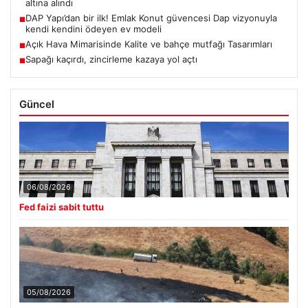
altına alındı
DAP Yapı’dan bir ilk! Emlak Konut güvencesi Dap vizyonuyla
■
kendi kendini ödeyen ev modeli
Açık Hava Mimarisinde Kalite ve bahçe mutfağı Tasarımları
■
Sapağı kaçırdı, zincirleme kazaya yol açtı
■
Güncel
06/08/2026
Fed faizi sabit tuttu
05/08/2026