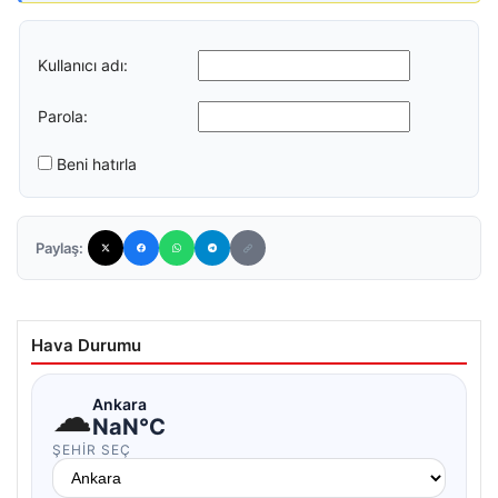
Kullanıcı adı:
Parola:
Beni hatırla
Paylaş:
Hava Durumu
☁
Ankara
NaN°C
ŞEHIR SEÇ