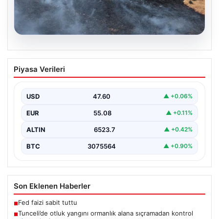
05.08.2026
Tunceli’de otluk yangını ormanlık alana
Piyasa Verileri
sıçramadan kontrol altına alındı
Tunceli'nin Yolkonak, Beydamı ve Karyemez köyleri
arasında bulunan otlaklık bölgede henüz
USD
47.60
▲ +0.06%
belirlenemeyen bir nedenle…
EUR
55.08
▲ +0.11%
ALTIN
6523.7
▲ +0.42%
BTC
3075564
▲ +0.90%
Son Eklenen Haberler
Fed faizi sabit tuttu
■
Tunceli’de otluk yangını ormanlık alana sıçramadan kontrol
■