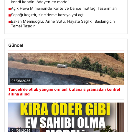
kendi kendini ödeyen ev modeli
Açık Hava Mimarisinde Kalite ve bahçe mutfağı Tasarımları
■
Sapağı kaçırdı, zincirleme kazaya yol açtı
■
Bakan Memişoğlu: Anne Sütü, Hayata Sağlıklı Başlangıcın
■
Temel Taşıdır
Güncel
05/08/2026
Tunceli’de otluk yangını ormanlık alana sıçramadan kontrol
altına alındı
04/08/2026