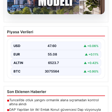
04.08.2026
DAP Yapı’dan bir ilk! Emlak Konut
Piyasa Verileri
güvencesi Dap vizyonuyla kendi
kendini ödeyen ev modeli
USD
47.60
▲ +0.06%
EUR
55.08
▲ +0.11%
ALTIN
6523.7
▲ +0.42%
BTC
3075564
▲ +0.90%
Son Eklenen Haberler
Tunceli’de otluk yangını ormanlık alana sıçramadan kontrol
■
altına alındı
DAP Yapı’dan bir ilk! Emlak Konut güvencesi Dap vizyonuyla
■