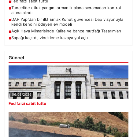
Fed faizi sabit tuttu
■
Tunceli’de otluk yangını ormanlık alana sıçramadan kontrol
■
altına alındı
DAP Yapı’dan bir ilk! Emlak Konut güvencesi Dap vizyonuyla
■
kendi kendini ödeyen ev modeli
Açık Hava Mimarisinde Kalite ve bahçe mutfağı Tasarımları
■
Sapağı kaçırdı, zincirleme kazaya yol açtı
■
Güncel
06/08/2026
Fed faizi sabit tuttu