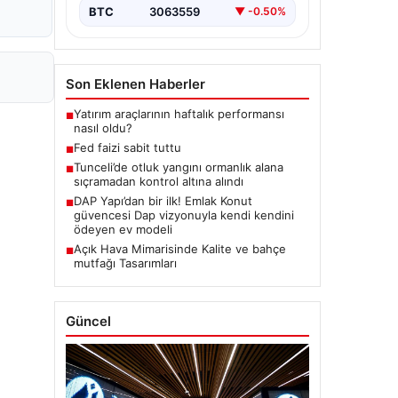
BTC
3063559
▼ -0.50%
Son Eklenen Haberler
Yatırım araçlarının haftalık performansı
■
nasıl oldu?
Fed faizi sabit tuttu
■
Tunceli’de otluk yangını ormanlık alana
■
sıçramadan kontrol altına alındı
DAP Yapı’dan bir ilk! Emlak Konut
■
güvencesi Dap vizyonuyla kendi kendini
ödeyen ev modeli
Açık Hava Mimarisinde Kalite ve bahçe
■
mutfağı Tasarımları
Güncel