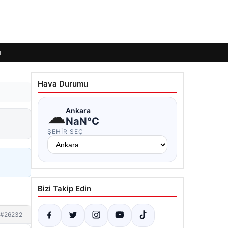
ı
Hava Durumu
☁
Ankara
NaN°C
ŞEHIR SEÇ
Bizi Takip Edin
#26232