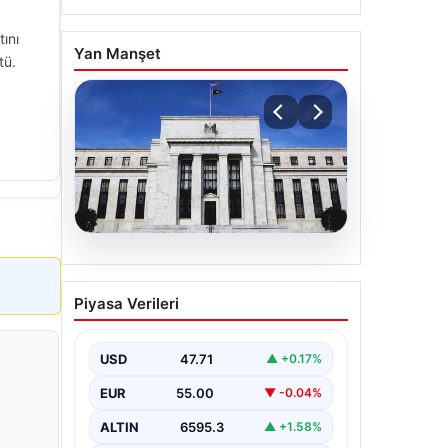
ını
Yan Manşet
tü.
06.08.2026
Fed faizi sabit tuttu
Piyasa Verileri
USD
47.71
▲ +0.17%
EUR
55.00
▼ -0.04%
ALTIN
6595.3
▲ +1.58%