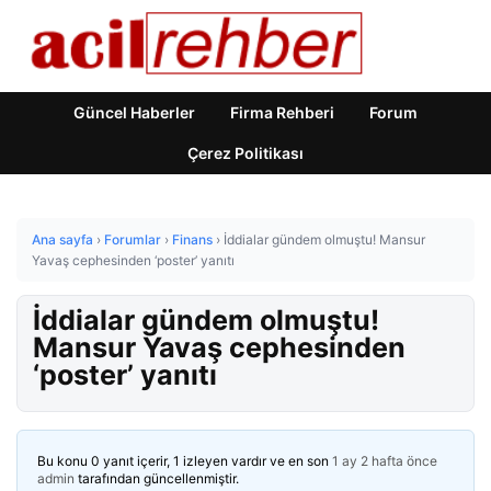
Güncel Haberler
Firma Rehberi
Forum
Çerez Politikası
Ana sayfa
›
Forumlar
›
Finans
›
İddialar gündem olmuştu! Mansur
Yavaş cephesinden ‘poster’ yanıtı
İddialar gündem olmuştu!
Mansur Yavaş cephesinden
‘poster’ yanıtı
Bu konu 0 yanıt içerir, 1 izleyen vardır ve en son
1 ay 2 hafta önce
admin
tarafından güncellenmiştir.