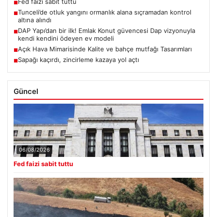
Fed faizi sabit tuttu
■
Tunceli’de otluk yangını ormanlık alana sıçramadan kontrol
■
altına alındı
DAP Yapı’dan bir ilk! Emlak Konut güvencesi Dap vizyonuyla
■
kendi kendini ödeyen ev modeli
Açık Hava Mimarisinde Kalite ve bahçe mutfağı Tasarımları
■
Sapağı kaçırdı, zincirleme kazaya yol açtı
■
Güncel
06/08/2026
Fed faizi sabit tuttu