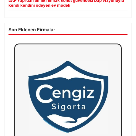
DAP Yapı’dan bir ilk! Emlak Konut güvencesi Dap vizyonuyla
kendi kendini ödeyen ev modeli
Son Eklenen Firmalar