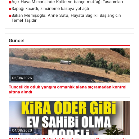
Açık Hava Mimarisinde Kalite ve bahçe mutfağı Tasarımları
■
Sapağı kaçırdı, zincirleme kazaya yol açtı
■
Bakan Memişoğlu: Anne Sütü, Hayata Sağlıklı Başlangıcın
■
Temel Taşıdır
Güncel
05/08/2026
Tunceli’de otluk yangını ormanlık alana sıçramadan kontrol
altına alındı
04/08/2026