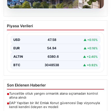
04.08.2026
DAP Yapı’dan bir ilk! Emlak Konut
Piyasa Verileri
güvencesi Dap vizyonuyla kendi
kendini ödeyen ev modeli
USD
47.58
▲ +0.10%
EUR
54.94
▲ +0.16%
ALTIN
6380.6
▲ +2.40%
BTC
3048538
▲ +0.92%
Son Eklenen Haberler
Tunceli’de otluk yangını ormanlık alana sıçramadan kontrol
■
altına alındı
DAP Yapı’dan bir ilk! Emlak Konut güvencesi Dap vizyonuyla
■
kendi kendini ödeyen ev modeli