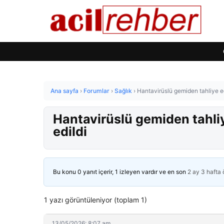
Ana sayfa
›
Forumlar
›
Sağlık
›
Hantavirüslü gemiden tahliye e
Hantavirüslü gemiden tahli
edildi
Bu konu 0 yanıt içerir, 1 izleyen vardır ve en son
2 ay 3 hafta
1 yazı görüntüleniyor (toplam 1)
13/05/2026: 8:07 am