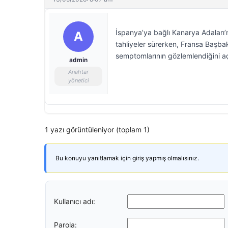
İspanya’ya bağlı Kanarya Adaları
A
tahliyeler sürerken, Fransa Başba
semptomlarının gözlemlendiğini aç
admin
Anahtar
yönetici
1 yazı görüntüleniyor (toplam 1)
Bu konuyu yanıtlamak için giriş yapmış olmalısınız.
Kullanıcı adı:
Parola: