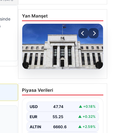
Yan Manşet
isinde
s
06.08.2026
Fed faizi sabit tuttu
Piyasa Verileri
USD
47.74
▲ +0.18%
EUR
55.25
▲ +0.32%
ALTIN
6660.6
▲ +2.59%