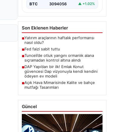
BTC
3094056
▲ +1.02%
Son Eklenen Haberler
Yatırım araçlarının haftalık performansı
■
nasıl oldu?
Fed faizi sabit tuttu
■
Tunceli’de otluk yangını ormanlık alana
■
sıçramadan kontrol altına alındı
DAP Yapı’dan bir ilk! Emlak Konut
■
güvencesi Dap vizyonuyla kendi kendini
ödeyen ev modeli
Açık Hava Mimarisinde Kalite ve bahçe
■
mutfağı Tasarımları
Güncel