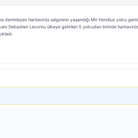
’na demirleyen hantavirüs salgınının yaşandığı MV Hondius yolcu gem
kanı Sebastien Lecornu ülkeye getirilen 5 yolcudan birinde hantavirü
ıkladı.