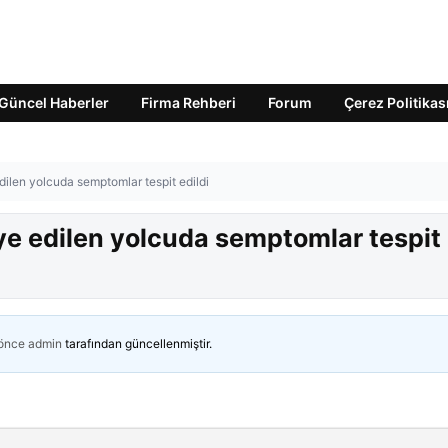
Güncel Haberler
Firma Rehberi
Forum
Çerez Politikas
dilen yolcuda semptomlar tespit edildi
ye edilen yolcuda semptomlar tespit
 önce
admin
tarafından güncellenmiştir.