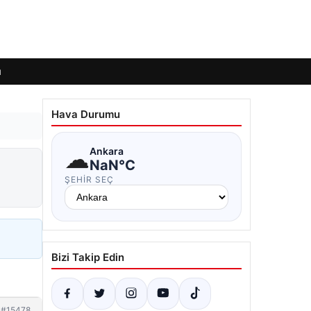
ı
Hava Durumu
☁
Ankara
NaN°C
ŞEHIR SEÇ
Bizi Takip Edin
#15478