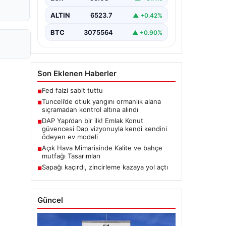
Karyemez köyleri arasında bulunan
otlaklık bölgede henüz
ALTIN
6523.7
▲ +0.42%
belirlenemeyen bir nedenle…
BTC
3075564
▲ +0.90%
Son Eklenen Haberler
Fed faizi sabit tuttu
■
Tunceli’de otluk yangını ormanlık alana
■
sıçramadan kontrol altına alındı
DAP Yapı’dan bir ilk! Emlak Konut
■
güvencesi Dap vizyonuyla kendi kendini
ödeyen ev modeli
Açık Hava Mimarisinde Kalite ve bahçe
■
mutfağı Tasarımları
Sapağı kaçırdı, zincirleme kazaya yol açtı
■
Güncel