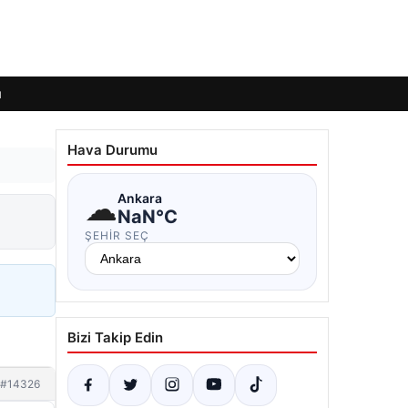
ı
Hava Durumu
☁
Ankara
NaN°C
ŞEHIR SEÇ
Bizi Takip Edin
#14326