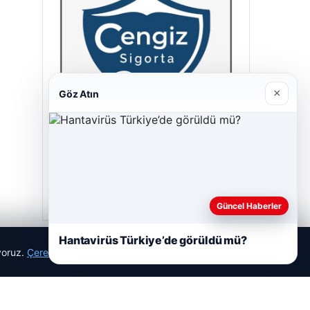
×
Göz Atın
Cengiz Sigorta
23/06/2026
Güncel Haberler
Hantavirüs Türkiye’de görüldü mü?
ıyoruz.
Çerez Politikamız
Reddet
Kabul Et