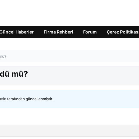
Güncel Haberler
Firma Rehberi
Forum
Çerez Politikas
 mü?
ldü mü?
min
tarafından güncellenmiştir.