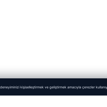
 deneyiminizi kişiselleştirmek ve geliştirmek amacıyla çerezler kullan
Tercüme Bürosu
|
Malta Dil Okulu
|
lemagrup.com.tr