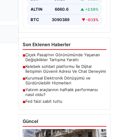
bir biçimde iletişim kurması büyük
bir hassasiyet taşımaktadır.
ALTIN
6660.6
▲ +2.59%
Günümüzde birçok…
BTC
3090389
▼ -0.13%
Son Eklenen Haberler
Çiçek Pasajı’nın Görünümünde Yaşanan
■
Değişiklikler Tartışma Yarattı
Kelebek sohbet platformu İle Dijital
■
İletişimin Güvenli Adresi Ve Chat Deneyimi
Kurumsal Elektronik Dönüşümü ve
■
Sürdürülebilir Hizmetleri
Yatırım araçlarının haftalık performansı
■
nasıl oldu?
Fed faizi sabit tuttu
■
Güncel