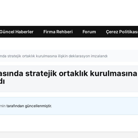
Güncel Haberler
Firma Rehberi
Forum
Çerez Politikas
nda stratejik ortaklık kurulmasına ilişkin deklarasyon imzalandı
asında stratejik ortaklık kurulmasına
dı
min
tarafından güncellenmiştir.