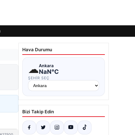
ı
Hava Durumu
☁
Ankara
NaN°C
ŞEHIR SEÇ
Bizi Takip Edin
#27500