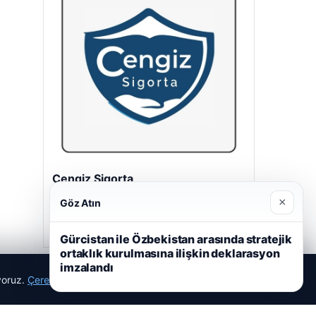
Cengiz Sigorta
23/06/2026
×
Göz Atın
Gürcistan ile Özbekistan arasında stratejik
ortaklık kurulmasına ilişkin deklarasyon
imzalandı
ıyoruz.
Çerez Politikamız
Reddet
Kabul Et