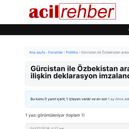
Ana sayfa
›
Forumlar
›
Politika
›
Gürcistan ile Özbekistan arası
Gürcistan ile Özbekistan ar
ilişkin deklarasyon imzalan
Bu konu 0 yanıt içerir, 1 izleyen vardır ve en son
1 ay önce
ad
1 yazı görüntüleniyor (toplam 1)
04/07/2026: 4:17 am