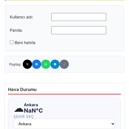
Kullanıcı adı:
Parola:
Beni hatırla
Paylaş:
Hava Durumu
☁
Ankara
NaN°C
ŞEHIR SEÇ