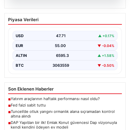
06.08.2026
Fed faizi sabit tuttu
Piyasa Verileri
USD
47.71
▲ +0.17%
EUR
55.00
▼ -0.04%
ALTIN
6595.3
▲ +1.58%
BTC
3063559
▼ -0.50%
Son Eklenen Haberler
Yatırım araçlarının haftalık performansı nasıl oldu?
■
Fed faizi sabit tuttu
■
Tunceli’de otluk yangını ormanlık alana sıçramadan kontrol
■
altına alındı
DAP Yapı’dan bir ilk! Emlak Konut güvencesi Dap vizyonuyla
■
kendi kendini ödeyen ev modeli