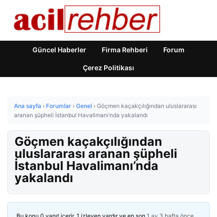
Güncel Haberler
Firma Rehberi
Forum
Çerez Politikası
Ana sayfa
›
Forumlar
›
Genel
›
Göçmen kaçakçılığından uluslararası
aranan şüpheli İstanbul Havalimanı’nda yakalandı
Göçmen kaçakçılığından
uluslararası aranan şüpheli
İstanbul Havalimanı’nda
yakalandı
Bu konu 0 yanıt içerir, 1 izleyen vardır ve en son
1 ay 3 hafta önce