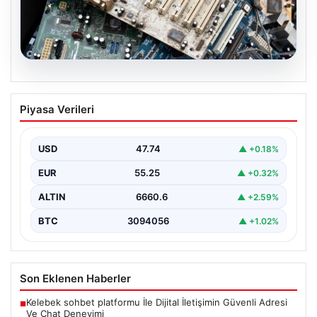
08.08.2026
Kurumsal Elektronik Dönüşümü ve
Piyasa Verileri
Sürdürülebilir Hizmetleri
Günümüzde ilerleyen dijitalleşme doğrultusunda
şirketler altyapı parklarını sürekli aralıklarla
USD
47.74
▲ +0.18%
yenilemektedir. Söz konusu yenileme süreçlerinde…
EUR
55.25
▲ +0.32%
ALTIN
6660.6
▲ +2.59%
BTC
3094056
▲ +1.02%
Son Eklenen Haberler
Kelebek sohbet platformu İle Dijital İletişimin Güvenli Adresi
■
Ve Chat Deneyimi