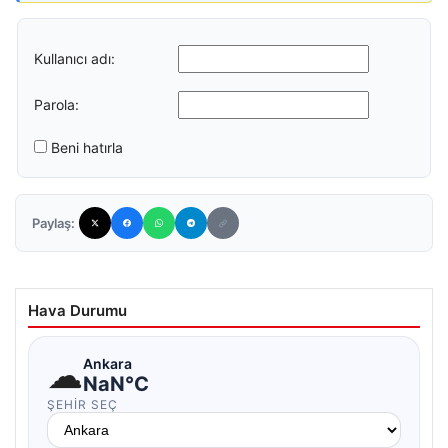
Kullanıcı adı:
Parola:
Beni hatırla
Paylaş:
Hava Durumu
☁
Ankara
NaN°C
ŞEHIR SEÇ