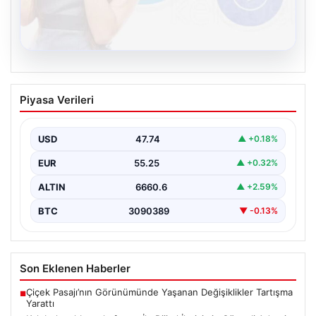
08.08.2026
Kelebek sohbet platformu İle Dijital
Piyasa Verileri
İletişimin Güvenli Adresi Ve Chat
Deneyimi
USD
47.74
▲ +0.18%
İnternet çağında bireylerin seviyeli bir biçimde iletişim
kurması büyük bir hassasiyet taşımaktadır. Günümüzde
EUR
55.25
▲ +0.32%
birçok…
ALTIN
6660.6
▲ +2.59%
BTC
3090389
▼ -0.13%
Son Eklenen Haberler
Çiçek Pasajı’nın Görünümünde Yaşanan Değişiklikler Tartışma
■
Yarattı