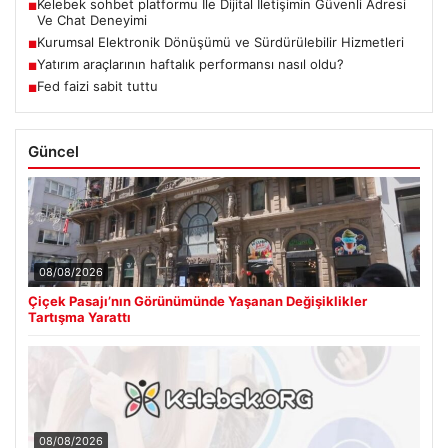
Kelebek sohbet platformu İle Dijital İletişimin Güvenli Adresi
■
Ve Chat Deneyimi
Kurumsal Elektronik Dönüşümü ve Sürdürülebilir Hizmetleri
■
Yatırım araçlarının haftalık performansı nasıl oldu?
■
Fed faizi sabit tuttu
■
Güncel
08/08/2026
Çiçek Pasajı’nın Görünümünde Yaşanan Değişiklikler
Tartışma Yarattı
08/08/2026