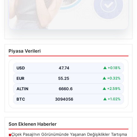
08.08.2026
Kelebek sohbet platformu İle Dijital
Piyasa Verileri
İletişimin Güvenli Adresi Ve Chat
Deneyimi
USD
47.74
▲ +0.18%
İnternet çağında bireylerin seviyeli bir biçimde iletişim
kurması büyük bir hassasiyet taşımaktadır. Günümüzde
EUR
55.25
▲ +0.32%
birçok…
ALTIN
6660.6
▲ +2.59%
BTC
3094056
▲ +1.02%
Son Eklenen Haberler
Çiçek Pasajı’nın Görünümünde Yaşanan Değişiklikler Tartışma
■