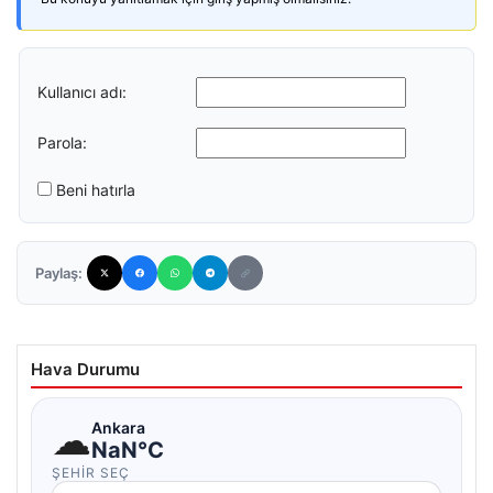
Kullanıcı adı:
Parola:
Beni hatırla
Paylaş:
Hava Durumu
☁
Ankara
NaN°C
ŞEHIR SEÇ