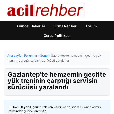
Güncel Haberler
Firma Rehberi
Forum
Çerez Politikası
Ana sayfa
›
Forumlar
›
Genel
›
Gaziantep’te hemzemin geçitte yük
treninin çarptığı servisin sürücüsü yaralandı
Gaziantep’te hemzemin geçitte
yük treninin çarptığı servisin
sürücüsü yaralandı
Bu konu 0 yanıt içerir, 1 izleyen vardır ve en son
3 ay önce
admin
tarafından güncellenmiştir.