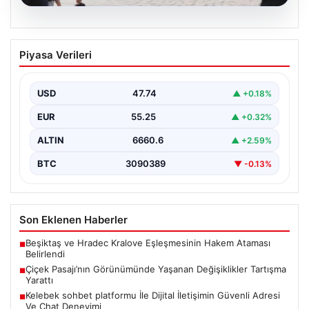
08.08.2026
Çiçek Pasajı’nın Görünümünde Yaşanan
Piyasa Verileri
Değişiklikler Tartışma Yarattı
İstanbul'un tarihi ve kültürel sembollerinden biri olan
Çiçek Pasajı, son dönemde giriş cephesine
USD
47.74
▲ +0.18%
yerleştirilen…
EUR
55.25
▲ +0.32%
ALTIN
6660.6
▲ +2.59%
BTC
3090389
▼ -0.13%
Son Eklenen Haberler
Beşiktaş ve Hradec Kralove Eşleşmesinin Hakem Ataması
■
Belirlendi
Çiçek Pasajı’nın Görünümünde Yaşanan Değişiklikler Tartışma
■
Yarattı
Kelebek sohbet platformu İle Dijital İletişimin Güvenli Adresi
■
Ve Chat Deneyimi