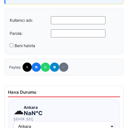
Kullanıcı adı:
Parola:
Beni hatırla
Paylaş:
Hava Durumu
☁
Ankara
NaN°C
ŞEHIR SEÇ