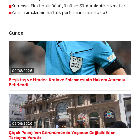
Kurumsal Elektronik Dönüşümü ve Sürdürülebilir Hizmetleri
■
Yatırım araçlarının haftalık performansı nasıl oldu?
■
Güncel
09/08/2026
Beşiktaş ve Hradec Kralove Eşleşmesinin Hakem Ataması
Belirlendi
08/08/2026
Çiçek Pasajı’nın Görünümünde Yaşanan Değişiklikler
Tartışma Yarattı