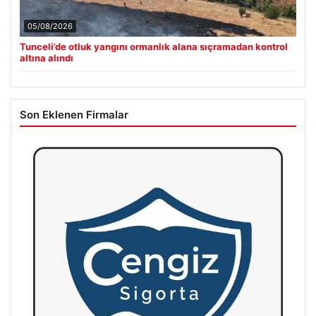
05/08/2026
Tunceli’de otluk yangını ormanlık alana sıçramadan kontrol
altına alındı
Son Eklenen Firmalar