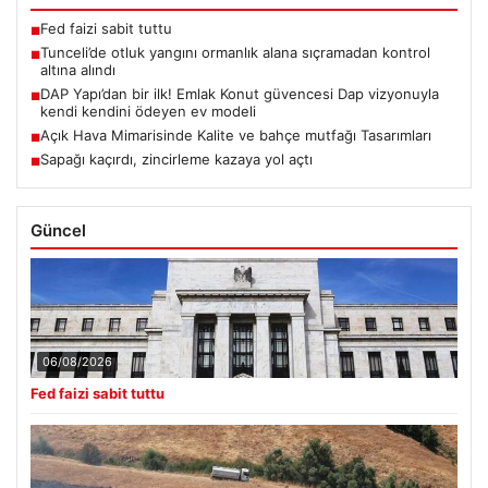
Fed faizi sabit tuttu
■
Tunceli’de otluk yangını ormanlık alana sıçramadan kontrol
■
altına alındı
DAP Yapı’dan bir ilk! Emlak Konut güvencesi Dap vizyonuyla
■
kendi kendini ödeyen ev modeli
Açık Hava Mimarisinde Kalite ve bahçe mutfağı Tasarımları
■
Sapağı kaçırdı, zincirleme kazaya yol açtı
■
Güncel
06/08/2026
Fed faizi sabit tuttu