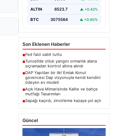
Karyemez köyleri arasında bulunan
otlaklık bölgede henüz
ALTIN
6523.7
▲ +0.42%
belirlenemeyen bir nedenle…
BTC
3075564
▲ +0.90%
Son Eklenen Haberler
Fed faizi sabit tuttu
■
Tunceli’de otluk yangını ormanlık alana
■
sıçramadan kontrol altına alındı
DAP Yapı’dan bir ilk! Emlak Konut
■
güvencesi Dap vizyonuyla kendi kendini
ödeyen ev modeli
Açık Hava Mimarisinde Kalite ve bahçe
■
mutfağı Tasarımları
Sapağı kaçırdı, zincirleme kazaya yol açtı
■
Güncel