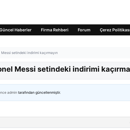
Güncel Haberler
Firma Rehberi
Forum
Çerez Politikas
l Messi setindeki indirimi kaçırmayın
onel Messi setindeki indirimi kaçırm
önce
admin
tarafından güncellenmiştir.