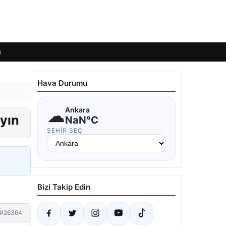
ı
Hava Durumu
☁
Ankara
ayın
NaN°C
ŞEHIR SEÇ
Bizi Takip Edin
#26364