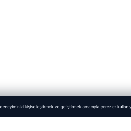
 deneyiminizi kişiselleştirmek ve geliştirmek amacıyla çerezler kullan
Tercüme Bürosu
|
Malta Dil Okulu
|
lemagrup.com.tr