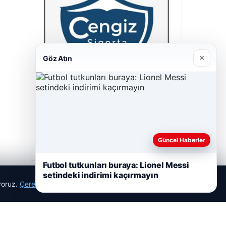
×
Göz Atın
Cengiz Sigorta
23/06/2026
Güncel Haberler
Futbol tutkunları buraya: Lionel Messi
setindeki indirimi kaçırmayın
ıyoruz.
Çerez Politikamız
Reddet
Kabul Et