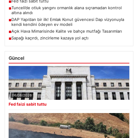
Fed faizi sabit tuttu
■
Tunceli’de otluk yangını ormanlık alana sıçramadan kontrol
■
altına alındı
DAP Yapı’dan bir ilk! Emlak Konut güvencesi Dap vizyonuyla
■
kendi kendini ödeyen ev modeli
Açık Hava Mimarisinde Kalite ve bahçe mutfağı Tasarımları
■
Sapağı kaçırdı, zincirleme kazaya yol açtı
■
Güncel
06/08/2026
Fed faizi sabit tuttu