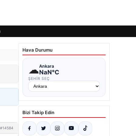
ı
Hava Durumu
☁
Ankara
NaN°C
ŞEHIR SEÇ
Bizi Takip Edin
#14584