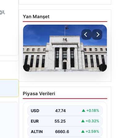
il,
Yan Manşet
06.08.2026
Fed faizi sabit tuttu
Piyasa Verileri
USD
47.74
▲ +0.18%
EUR
55.25
▲ +0.32%
ALTIN
6660.6
▲ +2.59%