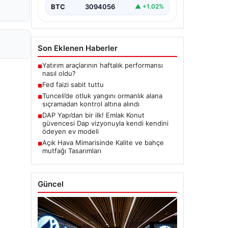
BTC
3094056
▲ +1.02%
Son Eklenen Haberler
Yatırım araçlarının haftalık performansı
■
nasıl oldu?
Fed faizi sabit tuttu
■
Tunceli’de otluk yangını ormanlık alana
■
sıçramadan kontrol altına alındı
DAP Yapı’dan bir ilk! Emlak Konut
■
güvencesi Dap vizyonuyla kendi kendini
ödeyen ev modeli
Açık Hava Mimarisinde Kalite ve bahçe
■
mutfağı Tasarımları
Güncel