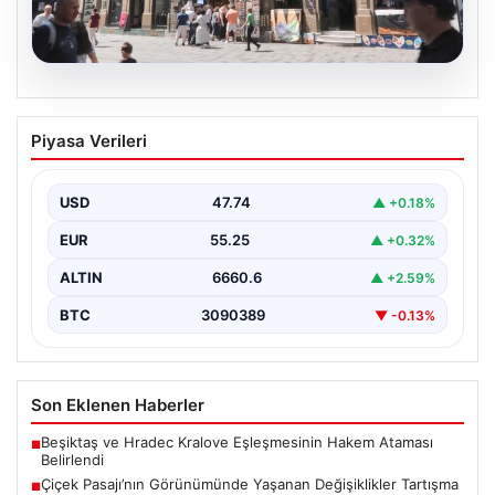
08.08.2026
Çiçek Pasajı’nın Görünümünde Yaşanan
Piyasa Verileri
Değişiklikler Tartışma Yarattı
İstanbul'un tarihi ve kültürel sembollerinden biri olan
Çiçek Pasajı, son dönemde giriş cephesine
USD
47.74
▲ +0.18%
yerleştirilen…
EUR
55.25
▲ +0.32%
ALTIN
6660.6
▲ +2.59%
BTC
3090389
▼ -0.13%
Son Eklenen Haberler
Beşiktaş ve Hradec Kralove Eşleşmesinin Hakem Ataması
■
Belirlendi
Çiçek Pasajı’nın Görünümünde Yaşanan Değişiklikler Tartışma
■