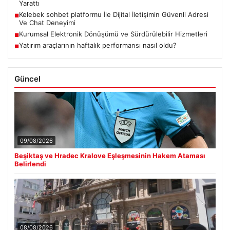
Yarattı
Kelebek sohbet platformu İle Dijital İletişimin Güvenli Adresi
■
Ve Chat Deneyimi
Kurumsal Elektronik Dönüşümü ve Sürdürülebilir Hizmetleri
■
Yatırım araçlarının haftalık performansı nasıl oldu?
■
Güncel
09/08/2026
Beşiktaş ve Hradec Kralove Eşleşmesinin Hakem Ataması
Belirlendi
08/08/2026