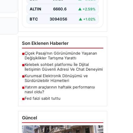
bir biçimde iletişim kurması büyük
bir hassasiyet taşımaktadır.
ALTIN
6660.6
▲ +2.59%
Günümüzde birçok…
BTC
3094056
▲ +1.02%
Son Eklenen Haberler
Çiçek Pasajı’nın Görünümünde Yaşanan
■
Değişiklikler Tartışma Yarattı
Kelebek sohbet platformu İle Dijital
■
İletişimin Güvenli Adresi Ve Chat Deneyimi
Kurumsal Elektronik Dönüşümü ve
■
Sürdürülebilir Hizmetleri
Yatırım araçlarının haftalık performansı
■
nasıl oldu?
Fed faizi sabit tuttu
■
Güncel