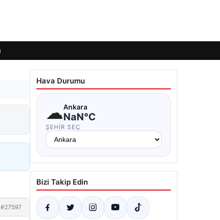
ı
Hava Durumu
☁
Ankara
NaN°C
ŞEHIR SEÇ
Bizi Takip Edin
#27597