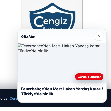
×
Göz Atın
Cengiz Sigorta
23/06/2026
Güncel Haberler
Fenerbahçe’den Mert Hakan Yandaş kararı!
Türkiye’de bir ilk…
ıyoruz.
Çerez Politikamız
Reddet
Kabul Et