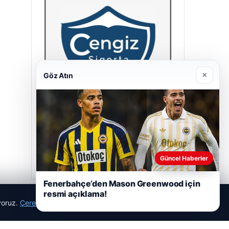
×
Göz Atın
Cengiz Sigorta
23/06/2026
Güncel Haberler
Fenerbahçe’den Mason Greenwood için
resmi açıklama!
ıyoruz.
Çerez Politikamız
Reddet
Kabul Et