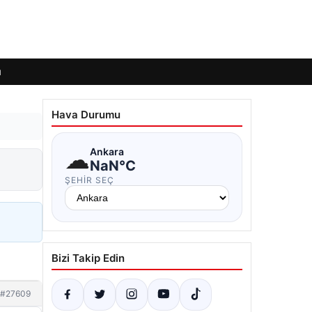
ı
Hava Durumu
☁
Ankara
NaN°C
ŞEHIR SEÇ
Bizi Takip Edin
#27609