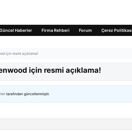
Güncel Haberler
Firma Rehberi
Forum
Çerez Politikas
d için resmi açıklama!
nwood için resmi açıklama!
min
tarafından güncellenmiştir.