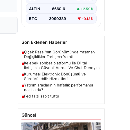
bir biçimde iletişim kurması büyük
bir hassasiyet taşımaktadır.
ALTIN
6660.6
▲ +2.59%
Günümüzde birçok…
BTC
3090389
▼ -0.13%
Son Eklenen Haberler
Çiçek Pasajı’nın Görünümünde Yaşanan
■
Değişiklikler Tartışma Yarattı
Kelebek sohbet platformu İle Dijital
■
İletişimin Güvenli Adresi Ve Chat Deneyimi
Kurumsal Elektronik Dönüşümü ve
■
Sürdürülebilir Hizmetleri
Yatırım araçlarının haftalık performansı
■
nasıl oldu?
Fed faizi sabit tuttu
■
Güncel