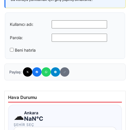
Kullanıcı adı:
Parola:
Beni hatırla
Paylaş:
Hava Durumu
☁
Ankara
NaN°C
ŞEHIR SEÇ