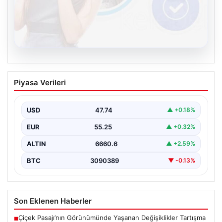
08.08.2026
Kelebek sohbet platformu İle Dijital
Piyasa Verileri
İletişimin Güvenli Adresi Ve Chat
Deneyimi
USD
47.74
▲ +0.18%
İnternet çağında bireylerin seviyeli bir biçimde iletişim
kurması büyük bir hassasiyet taşımaktadır. Günümüzde
EUR
55.25
▲ +0.32%
birçok…
ALTIN
6660.6
▲ +2.59%
BTC
3090389
▼ -0.13%
Son Eklenen Haberler
Çiçek Pasajı’nın Görünümünde Yaşanan Değişiklikler Tartışma
■