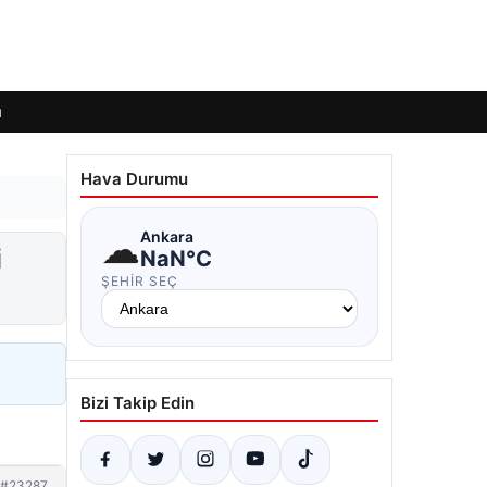
ı
Hava Durumu
☁
Ankara
i
NaN°C
ŞEHIR SEÇ
Bizi Takip Edin
#23287