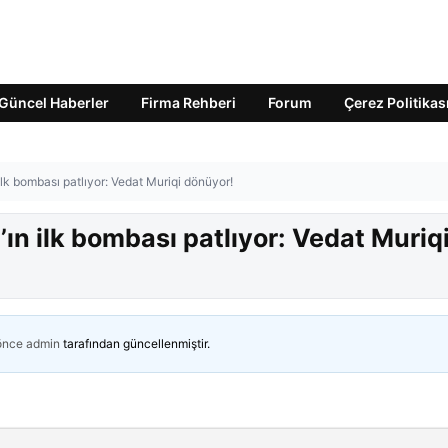
Güncel Haberler
Firma Rehberi
Forum
Çerez Politikas
ilk bombası patlıyor: Vedat Muriqi dönüyor!
ın ilk bombası patlıyor: Vedat Muriq
 önce
admin
tarafından güncellenmiştir.