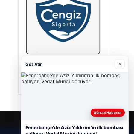
×
Göz Atın
Cengiz Sigorta
23/06/2026
Güncel Haberler
Fenerbahçe’de Aziz Yıldırım’ın ilk bombası
patlıyor: Vedat Muriqi dönüyor!