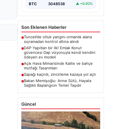
BTC
3048538
▲ +0.92%
Son Eklenen Haberler
Tunceli’de otluk yangını ormanlık alana
■
sıçramadan kontrol altına alındı
DAP Yapı’dan bir ilk! Emlak Konut
■
güvencesi Dap vizyonuyla kendi kendini
ödeyen ev modeli
Açık Hava Mimarisinde Kalite ve bahçe
■
mutfağı Tasarımları
Sapağı kaçırdı, zincirleme kazaya yol açtı
■
Bakan Memişoğlu: Anne Sütü, Hayata
■
Sağlıklı Başlangıcın Temel Taşıdır
Güncel