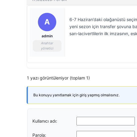
6-7 Haziran’daki olağanüstü seçim
A
yeni sezon için transfer şovuna b
sarı-lacivertlilerin ilk imzasının, 
admin
Anahtar
yönetici
1 yazı görüntüleniyor (toplam 1)
Bu konuyu yanıtlamak için giriş yapmış olmalısınız.
Kullanıcı adı:
Parola: