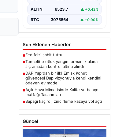
Karyemez köyleri arasında bulunan
otlaklık bölgede henüz
ALTIN
6523.7
▲ +0.42%
belirlenemeyen bir nedenle…
BTC
3075564
▲ +0.90%
Son Eklenen Haberler
Fed faizi sabit tuttu
■
Tunceli’de otluk yangını ormanlık alana
■
sıçramadan kontrol altına alındı
DAP Yapı’dan bir ilk! Emlak Konut
■
güvencesi Dap vizyonuyla kendi kendini
ödeyen ev modeli
Açık Hava Mimarisinde Kalite ve bahçe
■
mutfağı Tasarımları
Sapağı kaçırdı, zincirleme kazaya yol açtı
■
Güncel