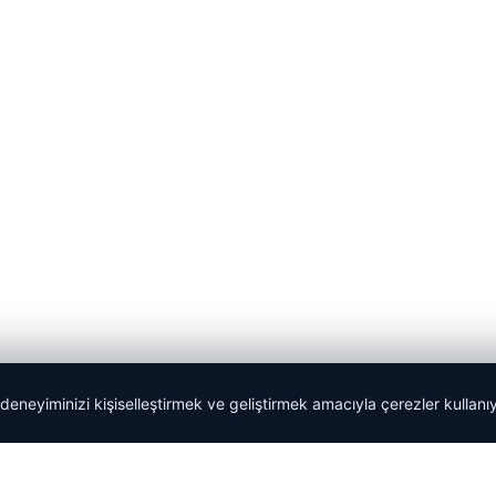
 deneyiminizi kişiselleştirmek ve geliştirmek amacıyla çerezler kullan
Tercüme Bürosu
|
Malta Dil Okulu
|
lemagrup.com.tr