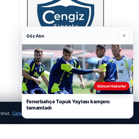
×
Göz Atın
Cengiz Sigorta
23/06/2026
Güncel Haberler
Fenerbahçe Topuk Yaylası kampını
tamamladı
ıyoruz.
Çerez Politikamız
Reddet
Kabul Et