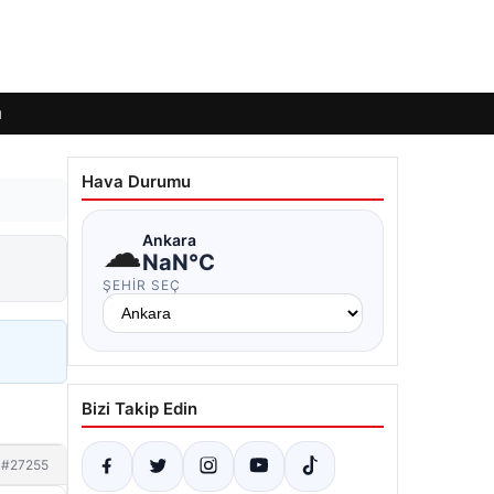
ı
Hava Durumu
☁
Ankara
NaN°C
ŞEHIR SEÇ
Bizi Takip Edin
#27255