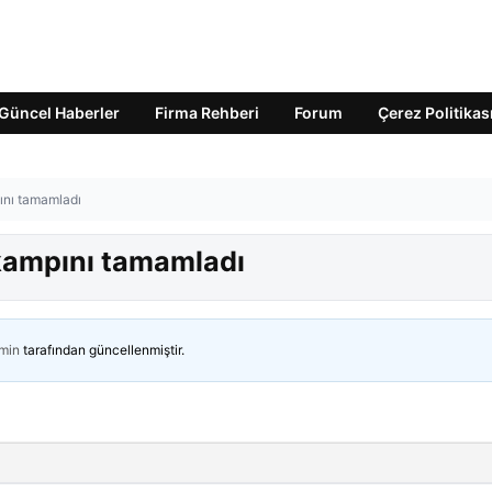
Güncel Haberler
Firma Rehberi
Forum
Çerez Politikas
ını tamamladı
kampını tamamladı
min
tarafından güncellenmiştir.