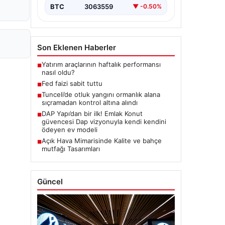
BTC
3063559
▼ -0.50%
Son Eklenen Haberler
Yatırım araçlarının haftalık performansı
■
nasıl oldu?
Fed faizi sabit tuttu
■
Tunceli’de otluk yangını ormanlık alana
■
sıçramadan kontrol altına alındı
DAP Yapı’dan bir ilk! Emlak Konut
■
güvencesi Dap vizyonuyla kendi kendini
ödeyen ev modeli
Açık Hava Mimarisinde Kalite ve bahçe
■
mutfağı Tasarımları
Güncel