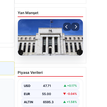
Yan Manşet
06.08.2026
Fed faizi sabit tuttu
Piyasa Verileri
USD
47.71
▲ +0.17%
EUR
55.00
▼ -0.04%
ALTIN
6595.3
▲ +1.58%