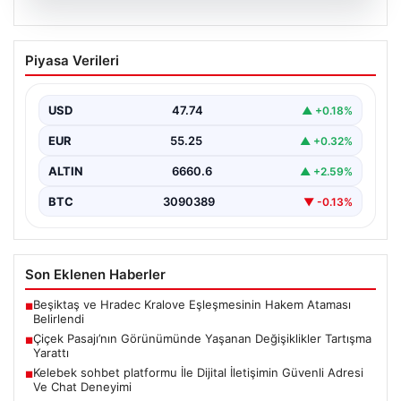
08.08.2026
Çiçek Pasajı’nın Görünümünde Yaşanan
Piyasa Verileri
Değişiklikler Tartışma Yarattı
İstanbul'un tarihi ve kültürel sembollerinden biri olan
Çiçek Pasajı, son dönemde giriş cephesine
USD
47.74
▲ +0.18%
yerleştirilen…
EUR
55.25
▲ +0.32%
ALTIN
6660.6
▲ +2.59%
BTC
3090389
▼ -0.13%
Son Eklenen Haberler
Beşiktaş ve Hradec Kralove Eşleşmesinin Hakem Ataması
■
Belirlendi
Çiçek Pasajı’nın Görünümünde Yaşanan Değişiklikler Tartışma
■
Yarattı
Kelebek sohbet platformu İle Dijital İletişimin Güvenli Adresi
■
Ve Chat Deneyimi