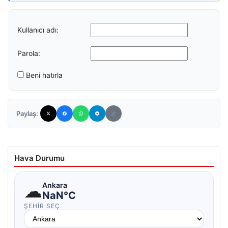
Kullanıcı adı:
Parola:
Beni hatırla
Paylaş:
Hava Durumu
☁
Ankara
NaN°C
ŞEHIR SEÇ