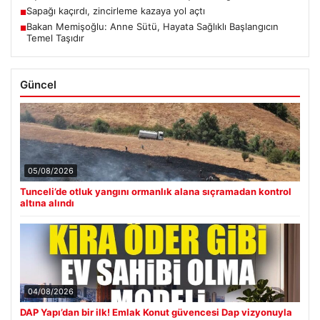
Sapağı kaçırdı, zincirleme kazaya yol açtı
■
Bakan Memişoğlu: Anne Sütü, Hayata Sağlıklı Başlangıcın
■
Temel Taşıdır
Güncel
05/08/2026
Tunceli’de otluk yangını ormanlık alana sıçramadan kontrol
altına alındı
04/08/2026
DAP Yapı’dan bir ilk! Emlak Konut güvencesi Dap vizyonuyla