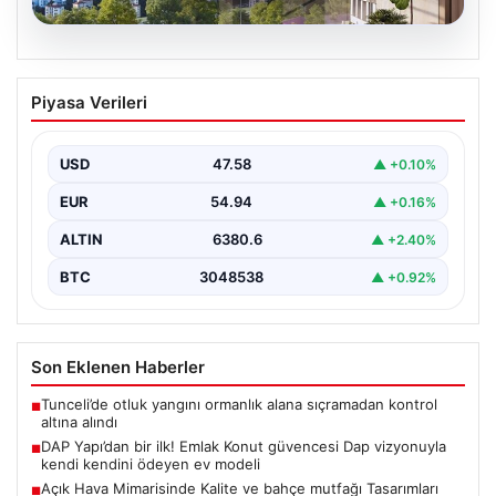
04.08.2026
DAP Yapı’dan bir ilk! Emlak Konut
Piyasa Verileri
güvencesi Dap vizyonuyla kendi
kendini ödeyen ev modeli
USD
47.58
▲ +0.10%
EUR
54.94
▲ +0.16%
ALTIN
6380.6
▲ +2.40%
BTC
3048538
▲ +0.92%
Son Eklenen Haberler
Tunceli’de otluk yangını ormanlık alana sıçramadan kontrol
■
altına alındı
DAP Yapı’dan bir ilk! Emlak Konut güvencesi Dap vizyonuyla
■
kendi kendini ödeyen ev modeli
Açık Hava Mimarisinde Kalite ve bahçe mutfağı Tasarımları
■