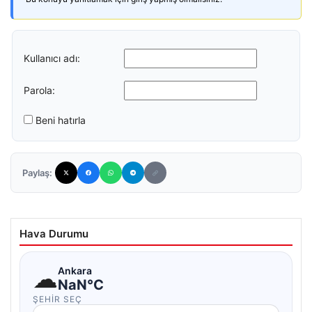
Kullanıcı adı:
Parola:
Beni hatırla
Paylaş:
Hava Durumu
☁
Ankara
NaN°C
ŞEHIR SEÇ