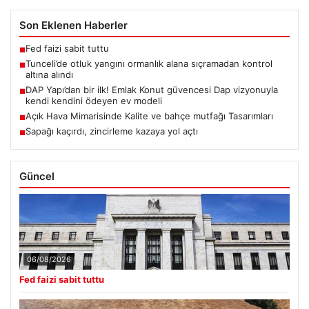
Son Eklenen Haberler
Fed faizi sabit tuttu
■
Tunceli’de otluk yangını ormanlık alana sıçramadan kontrol
■
altına alındı
DAP Yapı’dan bir ilk! Emlak Konut güvencesi Dap vizyonuyla
■
kendi kendini ödeyen ev modeli
Açık Hava Mimarisinde Kalite ve bahçe mutfağı Tasarımları
■
Sapağı kaçırdı, zincirleme kazaya yol açtı
■
Güncel
06/08/2026
Fed faizi sabit tuttu