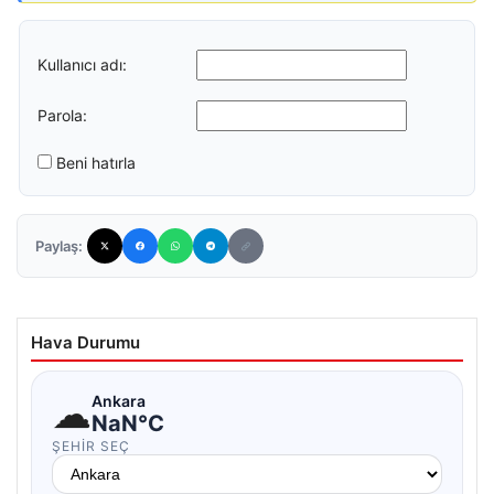
Kullanıcı adı:
Parola:
Beni hatırla
Paylaş:
Hava Durumu
☁
Ankara
NaN°C
ŞEHIR SEÇ