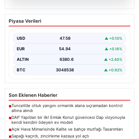
04.08.2026
DAP Yapı’dan bir ilk! Emlak Konut
Piyasa Verileri
güvencesi Dap vizyonuyla kendi
kendini ödeyen ev modeli
USD
47.58
▲ +0.10%
EUR
54.94
▲ +0.16%
ALTIN
6380.6
▲ +2.40%
BTC
3048538
▲ +0.92%
Son Eklenen Haberler
Tunceli’de otluk yangını ormanlık alana sıçramadan kontrol
■
altına alındı
DAP Yapı’dan bir ilk! Emlak Konut güvencesi Dap vizyonuyla
■
kendi kendini ödeyen ev modeli
Açık Hava Mimarisinde Kalite ve bahçe mutfağı Tasarımları
■
Sapağı kaçırdı, zincirleme kazaya yol açtı
■