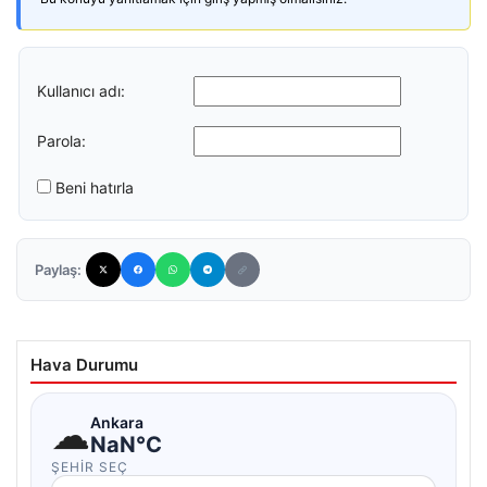
Kullanıcı adı:
Parola:
Beni hatırla
Paylaş:
Hava Durumu
☁
Ankara
NaN°C
ŞEHIR SEÇ