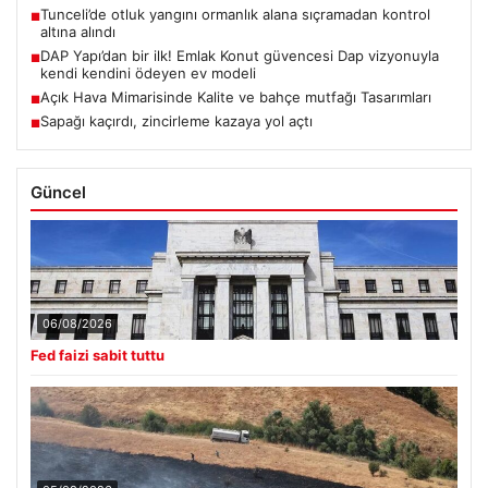
Tunceli’de otluk yangını ormanlık alana sıçramadan kontrol
■
altına alındı
DAP Yapı’dan bir ilk! Emlak Konut güvencesi Dap vizyonuyla
■
kendi kendini ödeyen ev modeli
Açık Hava Mimarisinde Kalite ve bahçe mutfağı Tasarımları
■
Sapağı kaçırdı, zincirleme kazaya yol açtı
■
Güncel
06/08/2026
Fed faizi sabit tuttu