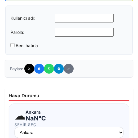
Kullanıcı adı:
Parola:
Beni hatırla
Paylaş:
Hava Durumu
☁
Ankara
NaN°C
ŞEHIR SEÇ