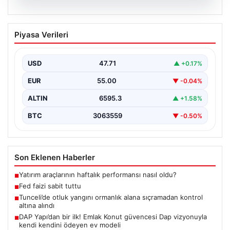
06.08.2026
Fed faizi sabit tuttu
Piyasa Verileri
USD
47.71
▲ +0.17%
EUR
55.00
▼ -0.04%
ALTIN
6595.3
▲ +1.58%
BTC
3063559
▼ -0.50%
Son Eklenen Haberler
Yatırım araçlarının haftalık performansı nasıl oldu?
■
Fed faizi sabit tuttu
■
Tunceli’de otluk yangını ormanlık alana sıçramadan kontrol
■
altına alındı
DAP Yapı’dan bir ilk! Emlak Konut güvencesi Dap vizyonuyla
■
kendi kendini ödeyen ev modeli