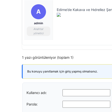
Edirne’de Kakava ve Hıdrellez Şenl
A
admin
Anahtar
yönetici
1 yazı görüntüleniyor (toplam 1)
Bu konuyu yanıtlamak için giriş yapmış olmalısınız.
Kullanıcı adı:
Parola: