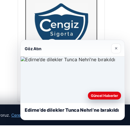
×
Göz Atın
Cengiz Sigorta
23/06/2026
Güncel Haberler
Edirne’de dilekler Tunca Nehri’ne bırakıldı
ıyoruz.
Çerez Politikamız
Reddet
Kabul Et