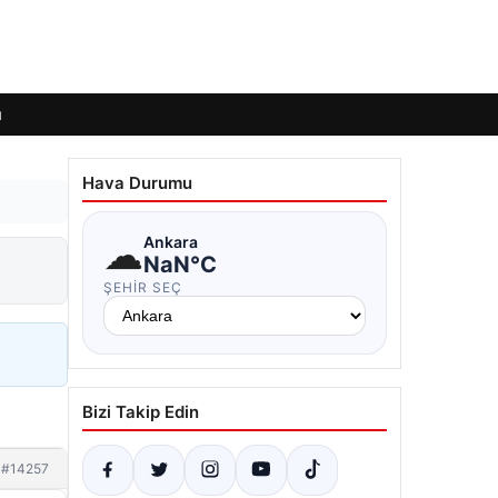
ı
Hava Durumu
☁
Ankara
NaN°C
ŞEHIR SEÇ
Bizi Takip Edin
#14257