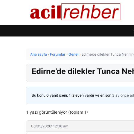
Ana sayfa
›
Forumlar
›
Genel
›
Edirne’de dilekler Tunca Nehri’ne
Edirne’de dilekler Tunca Neh
Bu konu 0 yanıt içerir, 1 izleyen vardır ve en son
3 ay önce
ad
1 yazı görüntüleniyor (toplam 1)
08/05/2026: 12:36 am