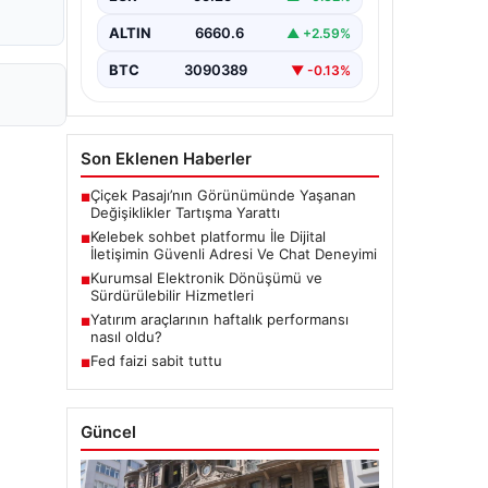
bir biçimde iletişim kurması büyük
bir hassasiyet taşımaktadır.
ALTIN
6660.6
▲ +2.59%
Günümüzde birçok…
BTC
3090389
▼ -0.13%
Son Eklenen Haberler
Çiçek Pasajı’nın Görünümünde Yaşanan
■
Değişiklikler Tartışma Yarattı
Kelebek sohbet platformu İle Dijital
■
İletişimin Güvenli Adresi Ve Chat Deneyimi
Kurumsal Elektronik Dönüşümü ve
■
Sürdürülebilir Hizmetleri
Yatırım araçlarının haftalık performansı
■
nasıl oldu?
Fed faizi sabit tuttu
■
Güncel