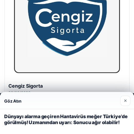
Cengiz Sigorta
23/06/2026
×
Göz Atın
Web sitemizi nasıl kullandığınızı daha iyi anlayabilmek,
deneyiminizi kişiselleştirmek ve geliştirmek amacıyla çerezler
kullanıyoruz.
Çerez Politikamız
Dünyayı alarma geçiren Hantavirüs meğer Türkiye’de
görülmüş! Uzmanından uyarı: Sonucu ağır olabilir!
Reddet
Kabul Et