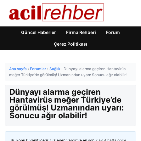
Güncel Haberler
Firma Rehberi
Forum
Çerez Politikası
Ana sayfa
›
Forumlar
›
Sağlık
›
Dünyayı alarma geçiren Hantavirüs
meğer Türkiye’de görülmüş! Uzmanından uyarı: Sonucu ağır olabilir!
Dünyayı alarma geçiren
Hantavirüs meğer Türkiye’de
görülmüş! Uzmanından uyarı:
Sonucu ağır olabilir!
Bu konu 0 yanıt içerir, 1 izleyen vardır ve en son
2 ay 4 hafta önce