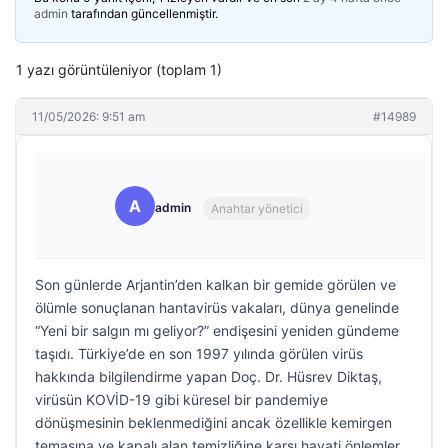
admin
tarafından güncellenmiştir.
1 yazı görüntüleniyor (toplam 1)
11/05/2026: 9:51 am
#14989
A
admin
Anahtar yönetici
Son günlerde Arjantin’den kalkan bir gemide görülen ve
ölümle sonuçlanan hantavirüs vakaları, dünya genelinde
“Yeni bir salgın mı geliyor?” endişesini yeniden gündeme
taşıdı. Türkiye’de en son 1997 yılında görülen virüs
hakkında bilgilendirme yapan Doç. Dr. Hüsrev Diktaş,
virüsün KOVİD-19 gibi küresel bir pandemiye
dönüşmesinin beklenmediğini ancak özellikle kemirgen
temasına ve kapalı alan temizliğine karşı hayati önlemler