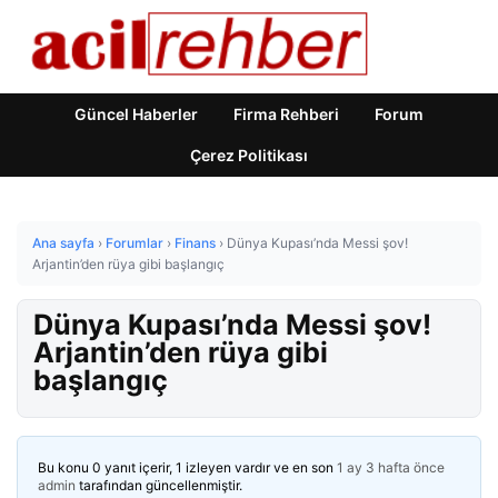
Güncel Haberler
Firma Rehberi
Forum
Çerez Politikası
Ana sayfa
›
Forumlar
›
Finans
›
Dünya Kupası’nda Messi şov!
Arjantin’den rüya gibi başlangıç
Dünya Kupası’nda Messi şov!
Arjantin’den rüya gibi
başlangıç
Bu konu 0 yanıt içerir, 1 izleyen vardır ve en son
1 ay 3 hafta önce
admin
tarafından güncellenmiştir.