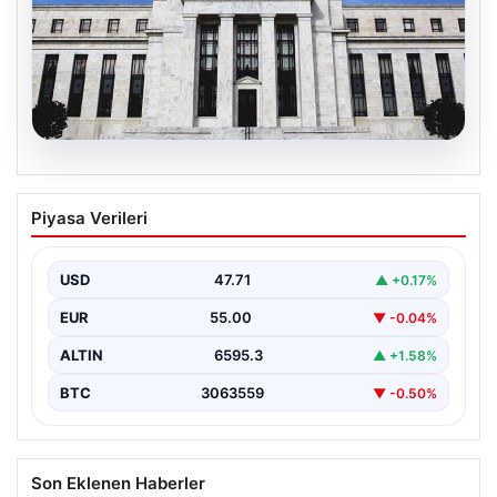
06.08.2026
Fed faizi sabit tuttu
Piyasa Verileri
USD
47.71
▲ +0.17%
EUR
55.00
▼ -0.04%
ALTIN
6595.3
▲ +1.58%
BTC
3063559
▼ -0.50%
Son Eklenen Haberler