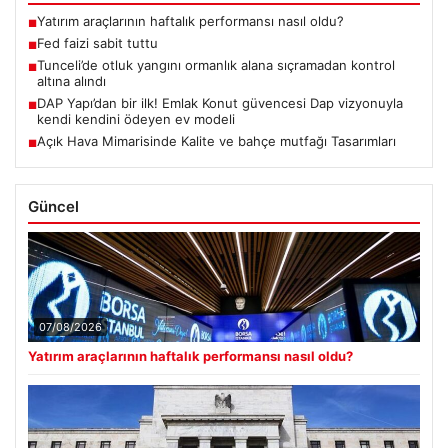
Yatırım araçlarının haftalık performansı nasıl oldu?
■
Fed faizi sabit tuttu
■
Tunceli’de otluk yangını ormanlık alana sıçramadan kontrol
■
altına alındı
DAP Yapı’dan bir ilk! Emlak Konut güvencesi Dap vizyonuyla
■
kendi kendini ödeyen ev modeli
Açık Hava Mimarisinde Kalite ve bahçe mutfağı Tasarımları
■
Güncel
07/08/2026
Yatırım araçlarının haftalık performansı nasıl oldu?