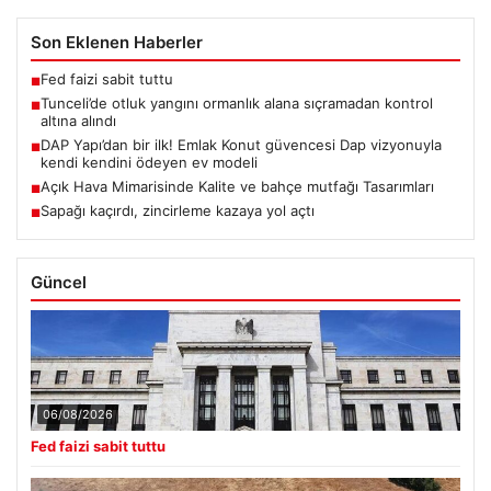
Son Eklenen Haberler
Fed faizi sabit tuttu
■
Tunceli’de otluk yangını ormanlık alana sıçramadan kontrol
■
altına alındı
DAP Yapı’dan bir ilk! Emlak Konut güvencesi Dap vizyonuyla
■
kendi kendini ödeyen ev modeli
Açık Hava Mimarisinde Kalite ve bahçe mutfağı Tasarımları
■
Sapağı kaçırdı, zincirleme kazaya yol açtı
■
Güncel
06/08/2026
Fed faizi sabit tuttu