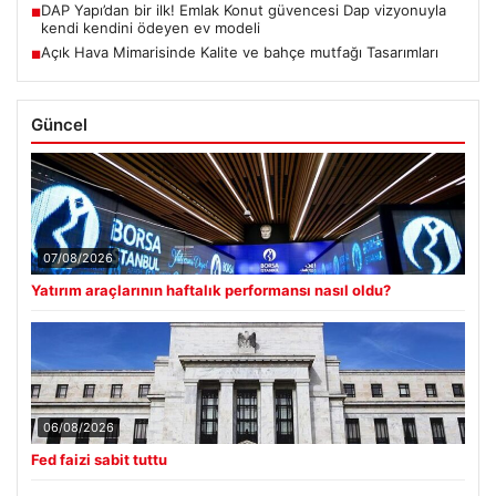
DAP Yapı’dan bir ilk! Emlak Konut güvencesi Dap vizyonuyla
■
kendi kendini ödeyen ev modeli
Açık Hava Mimarisinde Kalite ve bahçe mutfağı Tasarımları
■
Güncel
07/08/2026
Yatırım araçlarının haftalık performansı nasıl oldu?
06/08/2026
Fed faizi sabit tuttu