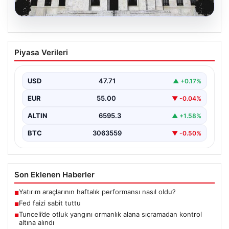
06.08.2026
Fed faizi sabit tuttu
Piyasa Verileri
USD
47.71
▲ +0.17%
EUR
55.00
▼ -0.04%
ALTIN
6595.3
▲ +1.58%
BTC
3063559
▼ -0.50%
Son Eklenen Haberler
Yatırım araçlarının haftalık performansı nasıl oldu?
■
Fed faizi sabit tuttu
■
Tunceli’de otluk yangını ormanlık alana sıçramadan kontrol
■
altına alındı