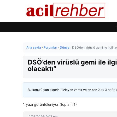
Ana sayfa
›
Forumlar
›
Dünya
›
DSÖ’den virüslü gemi ile ilgili
DSÖ’den virüslü gemi ile il
olacaktı”
Bu konu 0 yanıt içerir, 1 izleyen vardır ve en son
2 ay 3 hafta
1 yazı görüntüleniyor (toplam 1)
12/05/2026: 9:07 pm