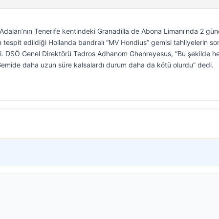
daları’nın Tenerife kentindeki Granadilla de Abona Limanı’nda 2 gün
 tespit edildiği Hollanda bandralı “MV Hondius” gemisi tahliyelerin so
ti. DSÖ Genel Direktörü Tedros Adhanom Ghenreyesus, “Bu şekilde h
Gemide daha uzun süre kalsalardı durum daha da kötü olurdu” dedi.