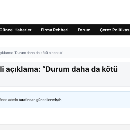
Güncel Haberler
Firma Rehberi
Forum
Çerez Politikas
 açıklama: “Durum daha da kötü olacaktı”
gili açıklama: “Durum daha da kötü
 önce
admin
tarafından güncellenmiştir.