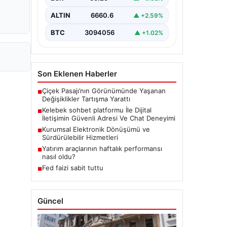
bir biçimde iletişim kurması büyük
bir hassasiyet taşımaktadır.
ALTIN
6660.6
▲ +2.59%
Günümüzde birçok…
BTC
3094056
▲ +1.02%
Son Eklenen Haberler
Çiçek Pasajı’nın Görünümünde Yaşanan
■
Değişiklikler Tartışma Yarattı
Kelebek sohbet platformu İle Dijital
■
İletişimin Güvenli Adresi Ve Chat Deneyimi
Kurumsal Elektronik Dönüşümü ve
■
Sürdürülebilir Hizmetleri
Yatırım araçlarının haftalık performansı
■
nasıl oldu?
Fed faizi sabit tuttu
■
Güncel