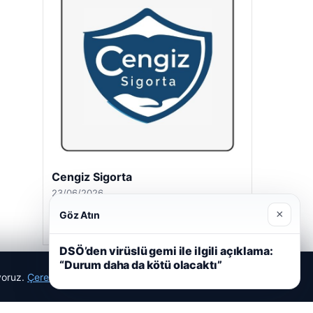
Cengiz Sigorta
23/06/2026
×
Göz Atın
DSÖ’den virüslü gemi ile ilgili açıklama:
“Durum daha da kötü olacaktı”
ıyoruz.
Çerez Politikamız
Reddet
Kabul Et