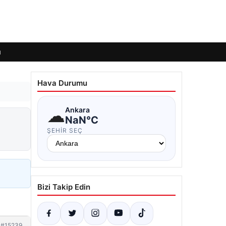
ı
Hava Durumu
☁
Ankara
NaN°C
ŞEHIR SEÇ
Bizi Takip Edin
#15239