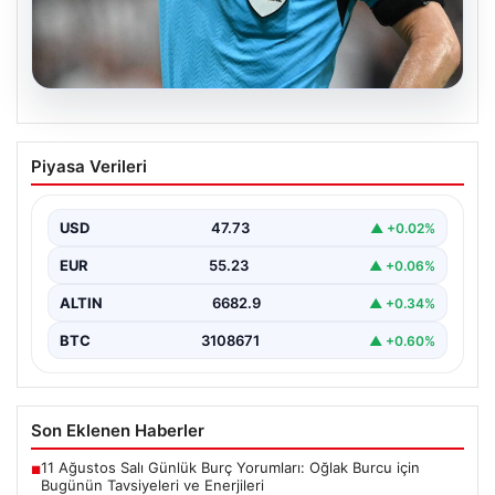
09.08.2026
Beşiktaş ve Hradec Kralove
Piyasa Verileri
Eşleşmesinin Hakem Ataması Belirlendi
Beşiktaş ile Hradec Kralove arasında gerçekleşecek
olan UEFA Avrupa Ligi üçüncü ön eleme turu…
USD
47.73
▲ +0.02%
EUR
55.23
▲ +0.06%
ALTIN
6682.9
▲ +0.34%
BTC
3108671
▲ +0.60%
Son Eklenen Haberler
11 Ağustos Salı Günlük Burç Yorumları: Oğlak Burcu için
■
Bugünün Tavsiyeleri ve Enerjileri