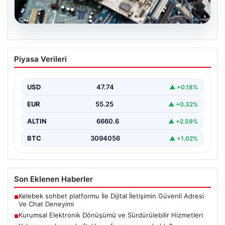
08.08.2026
Kurumsal Elektronik Dönüşümü ve
Piyasa Verileri
Sürdürülebilir Hizmetleri
Günümüzde ilerleyen dijitalleşme doğrultusunda
şirketler altyapı parklarını sürekli aralıklarla
USD
47.74
▲ +0.18%
yenilemektedir. Söz konusu yenileme süreçlerinde…
EUR
55.25
▲ +0.32%
ALTIN
6660.6
▲ +2.59%
BTC
3094056
▲ +1.02%
Son Eklenen Haberler
Kelebek sohbet platformu İle Dijital İletişimin Güvenli Adresi
■
Ve Chat Deneyimi
Kurumsal Elektronik Dönüşümü ve Sürdürülebilir Hizmetleri
■