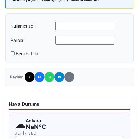
Kullanıcı adı:
Parola:
Beni hatırla
Paylaş:
Hava Durumu
☁
Ankara
NaN°C
ŞEHIR SEÇ