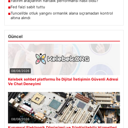
Yatırım araçlarının haftalık performansı nasıl oldu?
■
Fed faizi sabit tuttu
■
Tunceli’de otluk yangını ormanlık alana sıçramadan kontrol
■
altına alındı
Güncel
08/08/2026
Kelebek sohbet platformu İle Dijital İletişimin Güvenli Adresi
Ve Chat Deneyimi
08/08/2026
Kurumsal Elektronik Dönüşümü ve Sürdürülebilir Hizmetleri