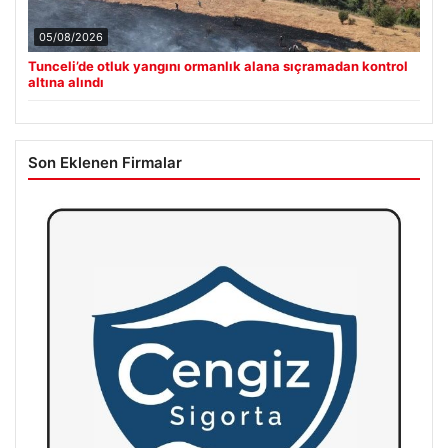
05/08/2026
Tunceli’de otluk yangını ormanlık alana sıçramadan kontrol
altına alındı
Son Eklenen Firmalar