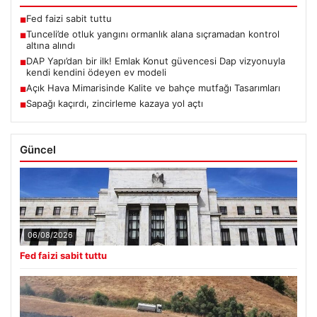
Fed faizi sabit tuttu
■
Tunceli’de otluk yangını ormanlık alana sıçramadan kontrol
■
altına alındı
DAP Yapı’dan bir ilk! Emlak Konut güvencesi Dap vizyonuyla
■
kendi kendini ödeyen ev modeli
Açık Hava Mimarisinde Kalite ve bahçe mutfağı Tasarımları
■
Sapağı kaçırdı, zincirleme kazaya yol açtı
■
Güncel
06/08/2026
Fed faizi sabit tuttu